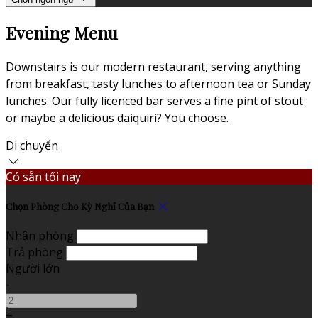
Evening Menu
Downstairs is our modern restaurant, serving anything
from breakfast, tasty lunches to afternoon tea or Sunday
lunches. Our fully licenced bar serves a fine pint of stout
or maybe a delicious daiquiri? You choose.
Di chuyển
Có sẵn tối nay
Chọn Phòng Cho Kỳ Nghỉ Của Bạn
Nhận phòng
Trả phòng
Người lớn
-
+