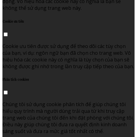
động. Vô hiệu hóa các cookie này có nghĩa là bạn sẽ
không thể sử dụng trang web này.
Cookie ưu tiên
Cookie ưu tiên được sử dụng để theo dõi các tùy chọn
của bạn, ví dụ: ngôn ngữ bạn đã chọn cho trang web. Vô
hiệu hóa các cookie này có nghĩa là tùy chọn của bạn sẽ
không được ghi nhớ trong lần truy cập tiếp theo của bạn.
Phân tích cookies
Chúng tôi sử dụng cookie phân tích để giúp chúng tôi
hiểu quy trình mà người dùng trải qua từ khi truy cập
trang web của chúng tôi đến khi đặt phòng với chúng tôi.
Điều này giúp chúng tôi đưa ra quyết định kinh doanh
sáng suốt và đưa ra mức giá tốt nhất có thể.