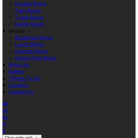
Double Room
Twin Room
Triple Room
Family Room
Menus
Breakfast Menu
Lunch Menu
Evening Menu
Gluten Free Menu
Wine List
Gallery
Things To Do
Location
Contact Us
de
en
es
fr
it
Chọn ngôn ngữ