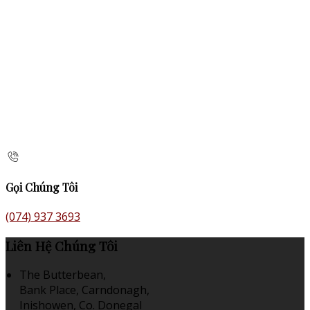
Gọi Chúng Tôi
(074) 937 3693
Liên Hệ Chúng Tôi
The Butterbean,
Bank Place, Carndonagh,
Inishowen, Co. Donegal