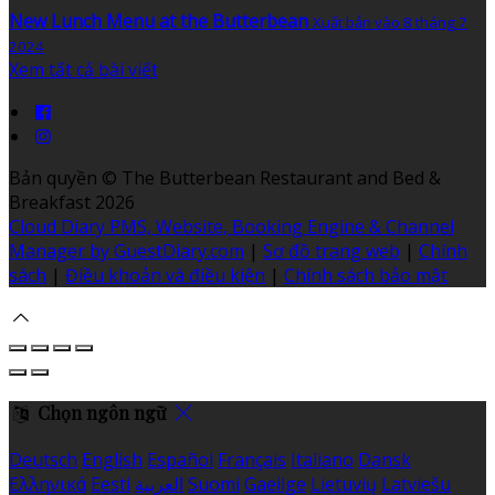
New Lunch Menu at the Butterbean
Xuất bản vào 8 tháng 7
2024
Xem tất cả bài viết
Bản quyền
©
The Butterbean Restaurant and Bed &
Breakfast 2026
Cloud Diary PMS, Website, Booking Engine & Channel
Manager by GuestDiary.com
|
Sơ đồ trang web
|
Chính
sách
|
Điều khoản và điều kiện
|
Chính sách bảo mật
Chọn ngôn ngữ
Deutsch
English
Español
Français
Italiano
Dansk
Ελληνικά
Eesti
العربية
Suomi
Gaeilge
Lietuvių
Latviešu