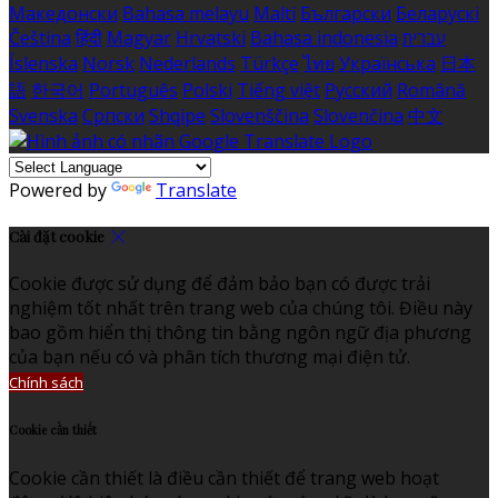
Македонски
Bahasa melayu
Malti
Български
Беларускі
Čeština
हिंदी
Magyar
Hrvatski
Bahasa indonesia
עברית
Íslenska
Norsk
Nederlands
Türkçe
ไทย
Українська
日本
語
한국어
Português
Polski
Tiếng việt
Русский
Română
Svenska
Српски
Shqipe
Slovenščina
Slovenčina
中文
Powered by
Translate
Cài đặt cookie
Cookie được sử dụng để đảm bảo bạn có được trải
nghiệm tốt nhất trên trang web của chúng tôi. Điều này
bao gồm hiển thị thông tin bằng ngôn ngữ địa phương
của bạn nếu có và phân tích thương mại điện tử.
Chính sách
Cookie cần thiết
Cookie cần thiết là điều cần thiết để trang web hoạt