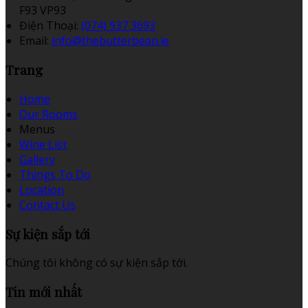
F93 VP93
Điện Thoại
:
(074) 937 3693
Email:
info@thebutterbean.ie
Trang
Home
Our Rooms
Menus
Wine List
Gallery
Things To Do
Location
Contact Us
Sự kiện sắp tới
Chúng tôi không có sự kiện sắp tới.
Tin mới nhất