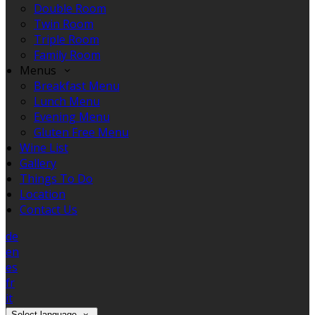
Double Room
Twin Room
Triple Room
Family Room
Menus
Breakfast Menu
Lunch Menu
Evening Menu
Gluten Free Menu
Wine List
Gallery
Things To Do
Location
Contact Us
de
en
es
fr
it
Select language