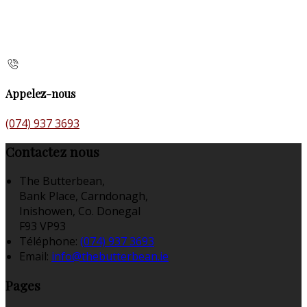
Appelez-nous
(074) 937 3693
Contactez nous
The Butterbean,
Bank Place, Carndonagh,
Inishowen, Co. Donegal
F93 VP93
Téléphone
:
(074) 937 3693
Email:
info@thebutterbean.ie
Pages