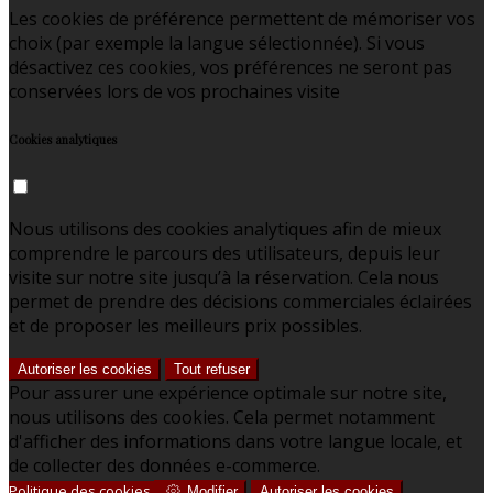
Les cookies de préférence permettent de mémoriser vos
choix (par exemple la langue sélectionnée). Si vous
désactivez ces cookies, vos préférences ne seront pas
conservées lors de vos prochaines visite
Cookies analytiques
Nous utilisons des cookies analytiques afin de mieux
comprendre le parcours des utilisateurs, depuis leur
visite sur notre site jusqu’à la réservation. Cela nous
permet de prendre des décisions commerciales éclairées
et de proposer les meilleurs prix possibles.
Autoriser les cookies
Tout refuser
Pour assurer une expérience optimale sur notre site,
nous utilisons des cookies. Cela permet notamment
d'afficher des informations dans votre langue locale, et
de collecter des données e-commerce.
Politique des cookies
Modifier
Autoriser les cookies