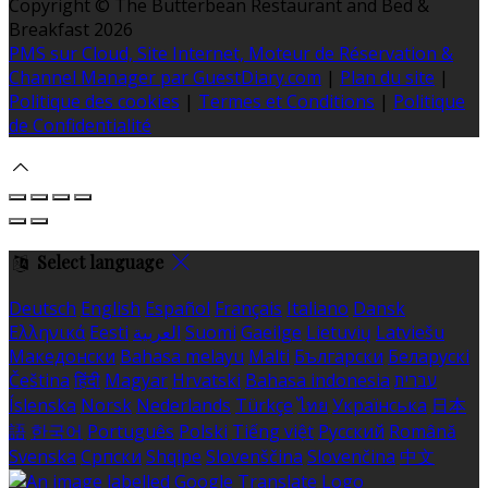
Copyright ©
The Butterbean Restaurant and Bed &
Breakfast 2026
PMS sur Cloud, Site Internet, Moteur de Réservation &
Channel Manager par GuestDiary.com
|
Plan du site
|
Politique des cookies
|
Termes et Conditions
|
Politique
de Confidentialité
Select language
Deutsch
English
Español
Français
Italiano
Dansk
Ελληνικά
Eesti
العربية
Suomi
Gaeilge
Lietuvių
Latviešu
Македонски
Bahasa melayu
Malti
Български
Беларускі
Čeština
हिंदी
Magyar
Hrvatski
Bahasa indonesia
עברית
Íslenska
Norsk
Nederlands
Türkçe
ไทย
Українська
日本
語
한국어
Português
Polski
Tiếng việt
Русский
Română
Svenska
Српски
Shqipe
Slovenščina
Slovenčina
中文